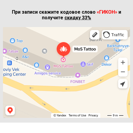
При записи скажите кодовое слово
«ГИКОН»
и
получите
скидку 33%
МоС Тату
Тату-салон в Сочи